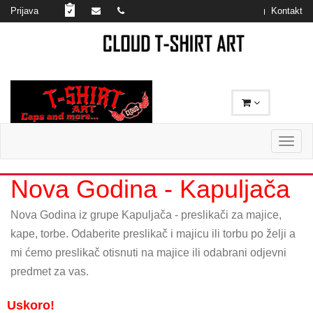
Prijava
Kontakt
Toggl
naviga
Nova Godina
-
Kapuljača
Nova Godina iz grupe Kapuljača - preslikači za majice,
kape, torbe. Odaberite preslikač i majicu ili torbu po želji a
mi ćemo preslikač otisnuti na majice ili odabrani odjevni
predmet za vas.
Uskoro!