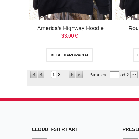
America's Highway Hoodie
Rou
33,00
€
DETALJI PROIZVODA
1
2
Stranica:
od 2
CLOUD T-SHIRT ART
PRESLI