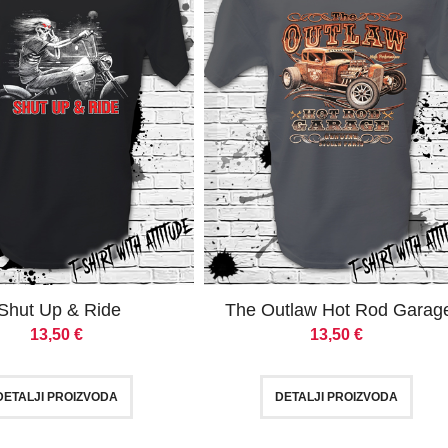
Shut Up & Ride
The Outlaw Hot Rod Garag
13,50
€
13,50
€
DETALJI PROIZVODA
DETALJI PROIZVODA