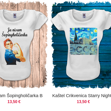
am Šopingholičarka B
Kaštel Crikvenica Starry Nigh
13,50
€
13,50
€