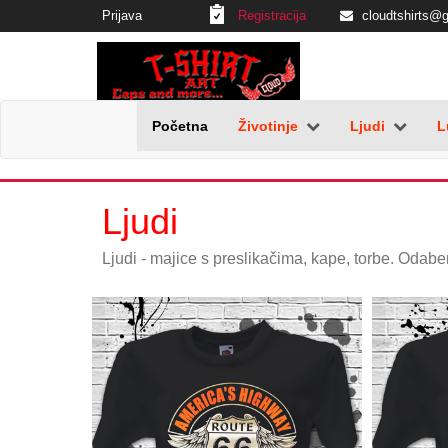
Prijava
Registracija
cloudtshirts@
Početna
Životinje
Ljudi
L
Ljudi
Ljudi - majice s preslikačima, kape, torbe. Odaberi