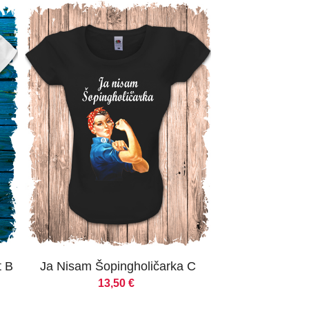
t B
Ja Nisam Šopingholičarka C
13,50
€