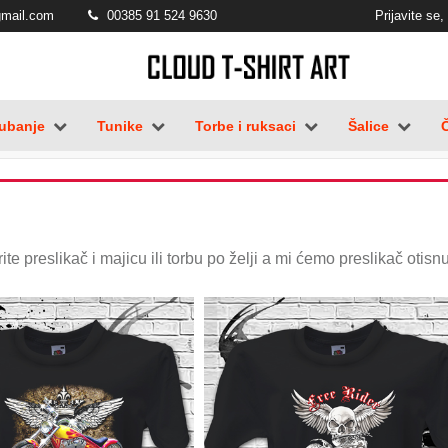
gmail.com
00385 91 524 9630
Prijavite se, 
ubanje
Tunike
Torbe i ruksaci
Šalice
te preslikač i majicu ili torbu po želji a mi ćemo preslikač otisn