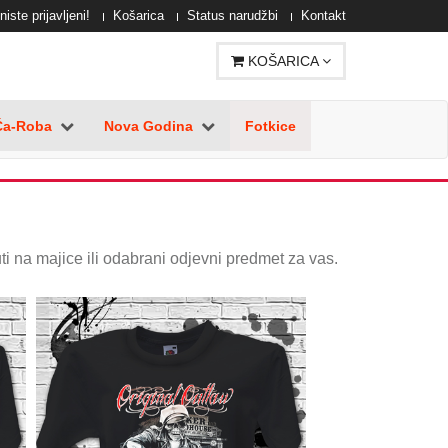
niste prijavljeni!
Košarica
Status narudžbi
Kontakt
KOŠARICA
Ča-Roba
Nova Godina
Fotkice
uti na majice ili odabrani odjevni predmet za vas.