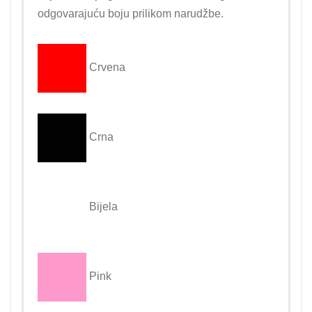
odgovarajuću boju prilikom narudžbe.
Crvena
Crna
Bijela
Pink