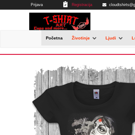
Prijava
Registracija
cloudtshirts@
Početna
Životinje
Ljudi
L