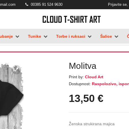
gmail.com
00385 91 524 9630
Prijavite se, 
ubanje
Tunike
Torbe i ruksaci
Šalice
Molitva
Print by:
Cloud Art
Dostupnost:
Raspolozivo, ispor
13,50
€
Ženska strukirana majica