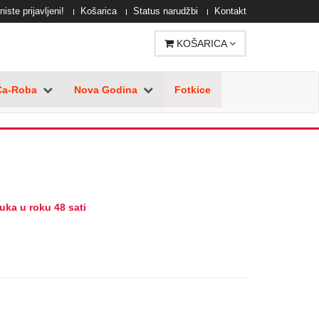
niste prijavljeni!
Košarica
Status narudžbi
Kontakt
KOŠARICA
Ča-Roba
Nova Godina
Fotkice
uka u roku 48 sati